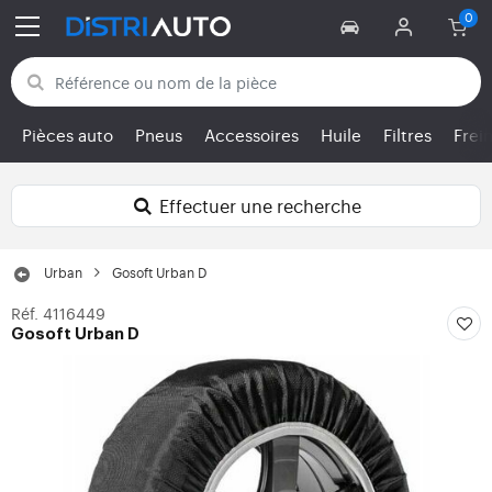
Retour aux catégories
Pièces auto
Pneus
Accessoires
Huile
Filtres
Frei
Effectuer une recherche
Urban
Gosoft Urban D
Réf. 4116449
Gosoft Urban D