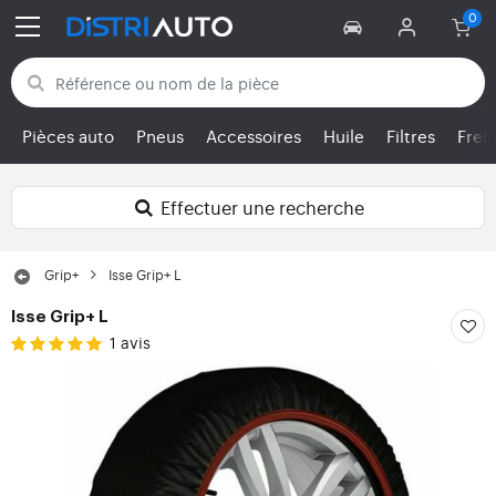
Retour aux catégories
Pièces auto
Pneus
Accessoires
Huile
Filtres
Frei
Effectuer une recherche
Grip+
Isse Grip+ L
Isse Grip+ L
1 avis