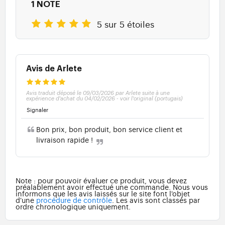
1 NOTE
5 sur 5 étoiles
Avis de Arlete
Avis traduit déposé le 09/03/2026 par Arlete suite à une
expérience d'achat du 04/02/2026
-
voir l'original (portugais)
Signaler
Bon prix, bon produit, bon service client et
livraison rapide !
Note : pour pouvoir évaluer ce produit, vous devez
préalablement avoir effectué une commande. Nous vous
informons que les avis laissés sur le site font l'objet
d'une
procédure de contrôle
. Les avis sont classés par
ordre chronologique uniquement.