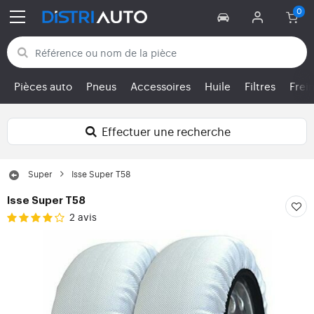
Retour aux catégories
Pièces auto
Pneus
Accessoires
Huile
Filtres
Frei
Effectuer une recherche
Super
Isse Super T58
Isse Super T58
2 avis