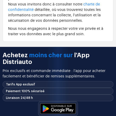
Nous vous invitons donc à consulter notre
charte de
confidentialité
détaillée, où vous trouverez toutes les
informations concernant la collecte, l'utilisation et la
sécurisation de vos données personnelles.
Nous nous engageons à respecter votre vie privée et à
traiter vos données avec le plus grand soin.
Achetez
moins cher sur
l'App
Distriauto
Prix exclusifs et commande immédiate : l’app pour acheter
facilement et bénéficier de remises supplémentaires.
Tarifs App exclusif
Paiement 100% sécurisé
Livraison 24/48 h