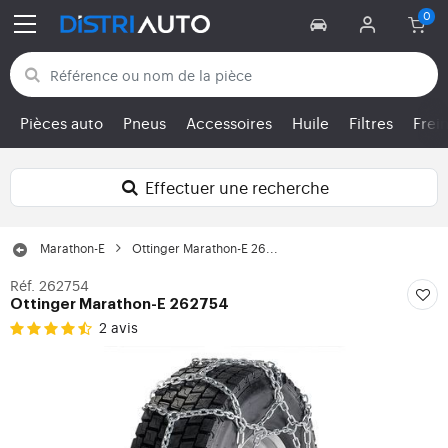
Retour aux catégories
Pièces auto
Pneus
Accessoires
Huile
Filtres
Frei
Effectuer une recherche
Marathon-E
Ottinger Marathon-E 26...
Réf. 262754
Ottinger Marathon-E 262754
2 avis