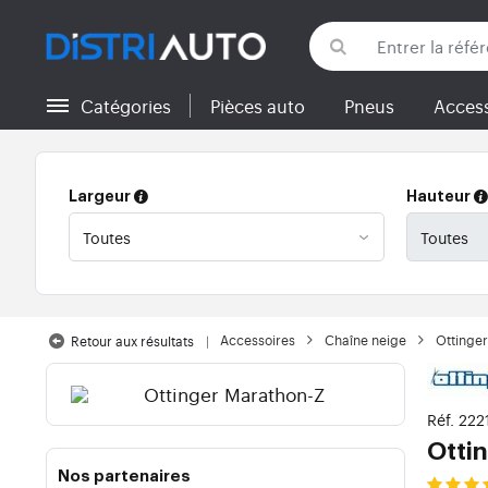
Catégories
Pièces auto
Pneus
Access
Retour aux catégories
Largeur
Hauteur
Accessoires
Chaîne neige
Ottinger
Retour aux résultats
Réf. 22
Otti
Nos partenaires