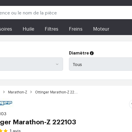
oires
Huile
Filtres
Freins
Moteur
Diamètre
Marathon-Z
Ottinger Marathon-Z 22...
2103
nger Marathon-Z 222103
1
avis