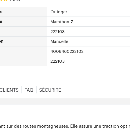
Ottinger
ue
Marathon-Z
e
222103
Manuelle
on
4009460222102
222103
 CLIENTS
FAQ
SÉCURITÉ
ant sur des routes montagneuses. Elle assure une traction opt