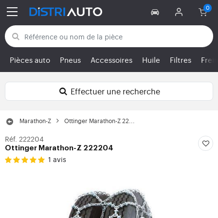
Retour aux catégories
Pièces auto
Pneus
Accessoires
Huile
Filtres
Frei
Effectuer une recherche
Marathon-Z
Ottinger Marathon-Z 22...
Réf. 222204
Ottinger Marathon-Z 222204
1 avis