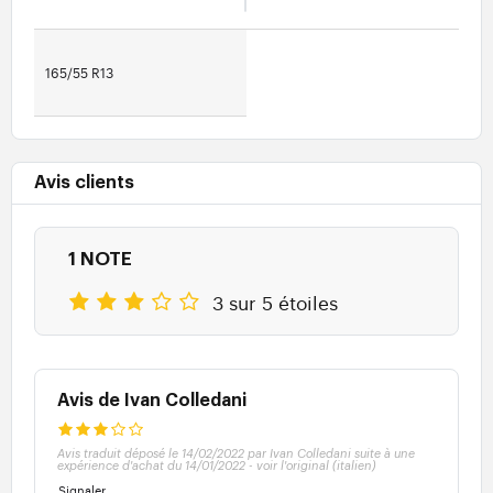
165/55 R13
Avis clients
1 NOTE
3 sur 5 étoiles
Avis de Ivan Colledani
Avis traduit déposé le 14/02/2022 par Ivan Colledani suite à une
expérience d'achat du 14/01/2022
-
voir l'original (italien)
Signaler