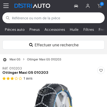
Retour aux catégories
Pièces auto
Pneus
Accessoires
Huile
Filtres
Frei
Effectuer une recherche
Maxi GS
Ottinger Maxi GS 010203
Réf. 010203
Ottinger Maxi GS 010203
1 avis