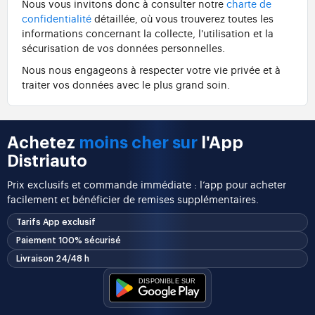
Nous vous invitons donc à consulter notre
charte de
confidentialité
détaillée, où vous trouverez toutes les
informations concernant la collecte, l'utilisation et la
sécurisation de vos données personnelles.
Nous nous engageons à respecter votre vie privée et à
traiter vos données avec le plus grand soin.
Achetez
moins cher sur
l'App
Distriauto
Prix exclusifs et commande immédiate : l’app pour acheter
facilement et bénéficier de remises supplémentaires.
Tarifs App exclusif
Paiement 100% sécurisé
Livraison 24/48 h