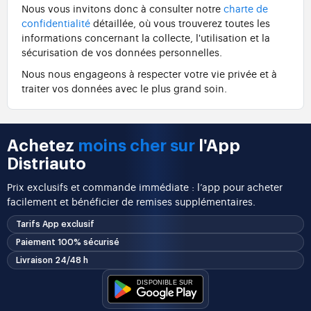
Nous vous invitons donc à consulter notre
charte de
confidentialité
détaillée, où vous trouverez toutes les
informations concernant la collecte, l'utilisation et la
sécurisation de vos données personnelles.
Nous nous engageons à respecter votre vie privée et à
traiter vos données avec le plus grand soin.
Achetez
moins cher sur
l'App
Distriauto
Prix exclusifs et commande immédiate : l’app pour acheter
facilement et bénéficier de remises supplémentaires.
Tarifs App exclusif
Paiement 100% sécurisé
Livraison 24/48 h