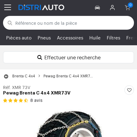
Retour aux catégories
Pièces auto
Pneus
Accessoires
Huile
Filtres
Frei
Effectuer une recherche
Brenta C 4x4
Pewag Brenta C 4x4 XMR73V
Réf. XMR 73V
Pewag Brenta C 4x4 XMR73V
8 avis