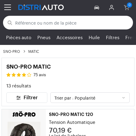
Retour aux catégories
Pièces auto
Pneus
Accessoires
Huile
Filtres
Frei
SNO-PRO
MATIC
SNO-PRO MATIC
75 avis
13 résultats
Filtrer
SNO-PRO MATIC 120
Tension Automatique
70,19 €
Le lot de 2 chaînes