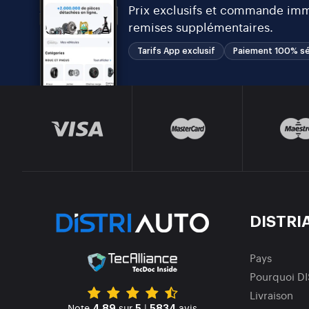
Prix exclusifs et commande immé
remises supplémentaires.
Tarifs App exclusif
Paiement 100% sé
DISTRI
Pays
Pourquoi D
Livraison
Note
sur
|
avis
4.89
5
5834