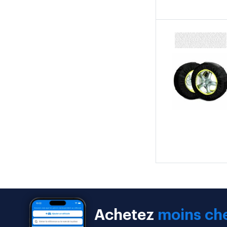
Achetez
moins che