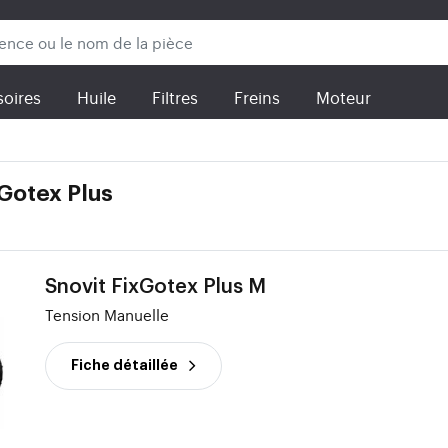
oires
Huile
Filtres
Freins
Moteur
xGotex Plus
Snovit FixGotex Plus M
Tension Manuelle
Fiche détaillée