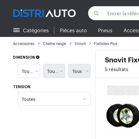
Catégories
Pièces auto
Pneus
Access
Retour aux catégories
Accessoires
Chaîne neige
Snovit
FixGotex Plus
DIMENSION
Snovit Fi
5 résultats
TENSION