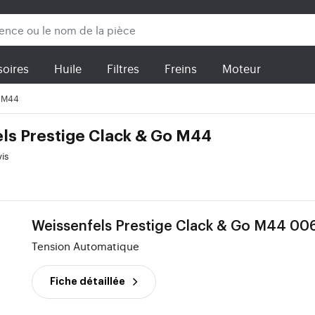
oires
Huile
Filtres
Freins
Moteur
o M44
ls Prestige Clack & Go M44
vis
Weissenfels Prestige Clack & Go M44 00
Tension Automatique
Fiche détaillée