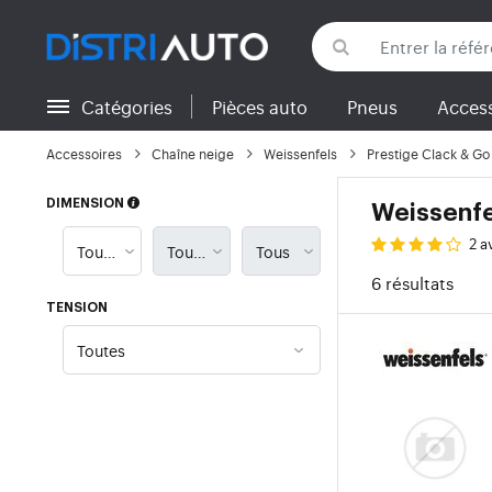
Catégories
Pièces auto
Pneus
Access
Retour aux catégories
Accessoires
Chaîne neige
Weissenfels
Prestige Clack & G
DIMENSION
Weissenfe
2 a
6 résultats
TENSION