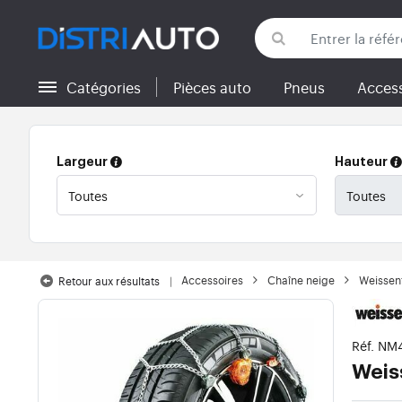
Catégories
Pièces auto
Pneus
Access
Retour aux catégories
Largeur
Hauteur
Accessoires
Chaîne neige
Weissen
Retour aux résultats
Réf. N
Weis