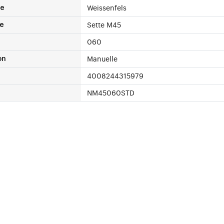
Weissenfels
ue
Sette M45
e
060
Manuelle
on
4008244315979
NM45060STD