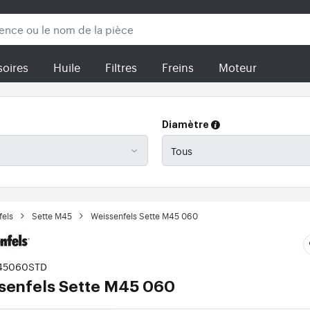
oires
Huile
Filtres
Freins
Moteur
Diamètre
fels
Sette M45
Weissenfels Sette M45 060
M45060STD
senfels Sette M45 060