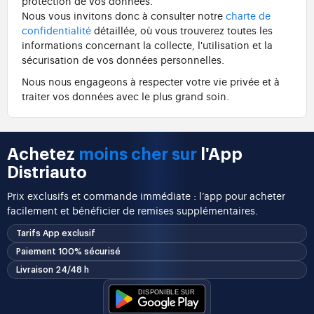
protection de vos données.
Nous vous invitons donc à consulter notre
charte de
confidentialité
détaillée, où vous trouverez toutes les
informations concernant la collecte, l'utilisation et la
sécurisation de vos données personnelles.
Nous nous engageons à respecter votre vie privée et à
traiter vos données avec le plus grand soin.
Achetez
moins cher sur
l'App
Distriauto
Prix exclusifs et commande immédiate : l’app pour acheter
facilement et bénéficier de remises supplémentaires.
Tarifs App exclusif
Paiement 100% sécurisé
Livraison 24/48 h