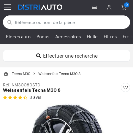
Retour aux catégories
Pièces auto
Pneus
Accessoires
Huile
Filtres
Frei
Effectuer une recherche
Tecna M30
Weissenfels Tecna M30 8
Réf. NM30080STD
Weissenfels Tecna M30 8
3 avis