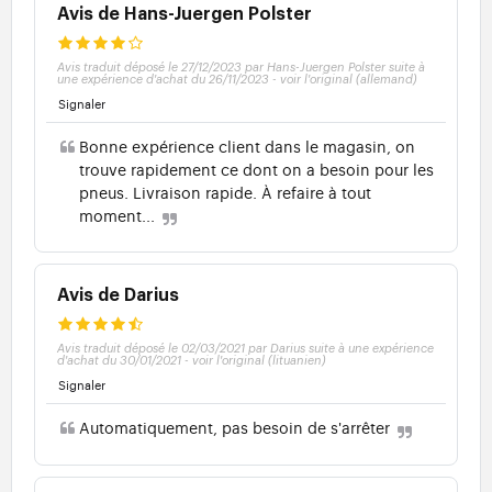
Avis de Hans-Juergen Polster
Avis traduit déposé le 27/12/2023 par Hans-Juergen Polster suite à
une expérience d'achat du 26/11/2023
-
voir l'original (allemand)
Signaler
Bonne expérience client dans le magasin, on
trouve rapidement ce dont on a besoin pour les
pneus. Livraison rapide. À refaire à tout
moment...
Avis de Darius
Avis traduit déposé le 02/03/2021 par Darius suite à une expérience
d'achat du 30/01/2021
-
voir l'original (lituanien)
Signaler
Automatiquement, pas besoin de s'arrêter