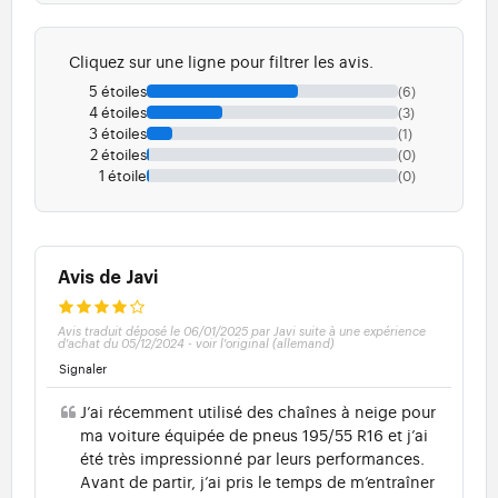
Cliquez sur une ligne pour filtrer les avis.
5 étoiles
(6)
4 étoiles
(3)
3 étoiles
(1)
2 étoiles
(0)
1 étoile
(0)
Avis de Javi
Avis traduit déposé le 06/01/2025 par Javi suite à une expérience
d'achat du 05/12/2024
-
voir l'original (allemand)
Signaler
J’ai récemment utilisé des chaînes à neige pour
ma voiture équipée de pneus 195/55 R16 et j’ai
été très impressionné par leurs performances.
Avant de partir, j’ai pris le temps de m’entraîner