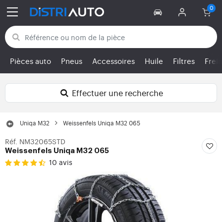
Retour aux catégories
Pièces auto
Pneus
Accessoires
Huile
Filtres
Frei
Effectuer une recherche
Uniqa M32
Weissenfels Uniqa M32 065
Réf. NM32065STD
Weissenfels Uniqa M32 065
10 avis