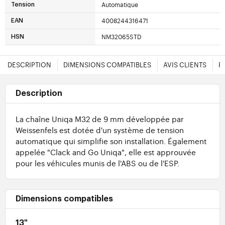
Automatique
Tension
4008244316471
EAN
NM32065STD
HSN
DESCRIPTION
DIMENSIONS COMPATIBLES
AVIS CLIENTS
F
Description
La chaîne Uniqa M32 de 9 mm développée par
Weissenfels est dotée d'un système de tension
automatique qui simplifie son installation. Également
appelée "Clack and Go Uniqa", elle est approuvée
pour les véhicules munis de l'ABS ou de l'ESP.
Dimensions compatibles
13"