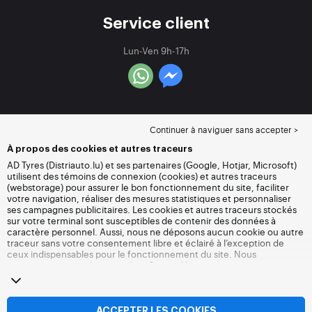
Service client
Lun-Ven 9h-17h
Continuer à naviguer sans accepter >
À propos des cookies et autres traceurs
AD Tyres (Distriauto.lu) et ses partenaires (Google, Hotjar, Microsoft)
utilisent des témoins de connexion (cookies) et autres traceurs
(webstorage) pour assurer le bon fonctionnement du site, faciliter
votre navigation, réaliser des mesures statistiques et personnaliser
ses campagnes publicitaires. Les cookies et autres traceurs stockés
sur votre terminal sont susceptibles de contenir des données à
caractère personnel. Aussi, nous ne déposons aucun cookie ou autre
traceur sans votre consentement libre et éclairé à l’exception de
ceux indispensables pour le fonctionnement du site. Nous
conservons votre choix pendant 6 mois. Vous pouvez retirer votre
consentement à tout moment en vous rendant sur la
page cookies et
autres traceurs
. Vous pouvez choisir de continuer à naviguer sans
accepter le dépôt de cookies ou autres traceurs. Le refus ne fait pas
obstacle à l’accès aux services Distriauto.lu. Pour plus d’informations,
ACCEPTER LES COOKIES