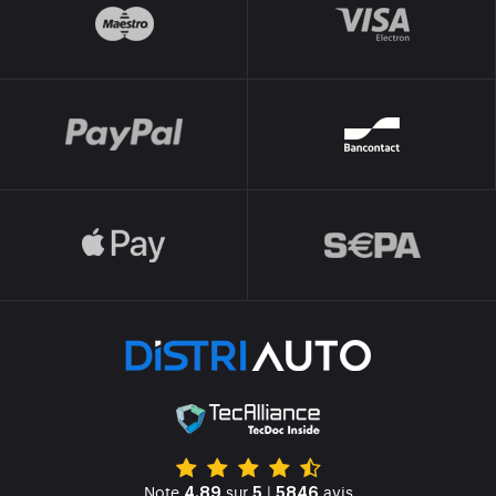
Note
sur
|
avis
4.89
5
5846