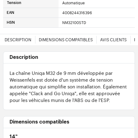
Automatique
Tension
4008244316396
EAN
NM32100STD
HSN
DESCRIPTION
DIMENSIONS COMPATIBLES
AVIS CLIENTS
F
Description
La chaîne Uniqa M32 de 9 mm développée par
Weissenfels est dotée d'un système de tension
automatique qui simplifie son installation. Également
appelée "Clack and Go Uniqa", elle est approuvée
pour les véhicules munis de l'ABS ou de l'ESP.
Dimensions compatibles
14"