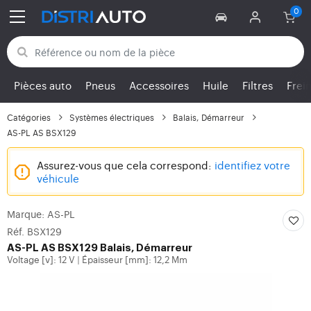
Retour aux catégories
Pièces auto
Pneus
Accessoires
Huile
Filtres
Frei
Catégories
Systèmes électriques
Balais, Démarreur
AS-PL AS BSX129
Assurez-vous que cela correspond:
identifiez votre
véhicule
Marque: AS-PL
Réf. BSX129
AS-PL
AS BSX129 Balais, Démarreur
Voltage [v]: 12 V
Épaisseur [mm]: 12,2 Mm
|