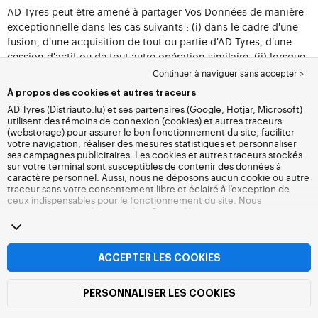
AD Tyres peut être amené à partager Vos Données de manière
exceptionnelle dans les cas suivants : (i) dans le cadre d'une
fusion, d'une acquisition de tout ou partie d'AD Tyres, d'une
cession d'actif ou de tout autre opération similaire, (ii) lorsque
ce partage est imposé par la loi, un règlement, une autorité
Continuer à naviguer sans accepter >
judiciaire ou administrative compétente ; ou (iii) pour protéger
À propos des cookies et autres traceurs
les droits et/ou la sûreté d'un individu, de prévenir ou de
AD Tyres (Distriauto.lu) et ses partenaires (Google, Hotjar, Microsoft)
prendre une mesure à propos d'activités illégales ou
utilisent des témoins de connexion (cookies) et autres traceurs
présumées illégales ou pour défendre les droits, la propriété et
(webstorage) pour assurer le bon fonctionnement du site, faciliter
votre navigation, réaliser des mesures statistiques et personnaliser
la sécurité du Site d'AD Tyres ; (iv) afin d'exécuter et de garantir
ses campagnes publicitaires. Les cookies et autres traceurs stockés
les engagements pris par AD Tyres dans Votre intérêt dans le
sur votre terminal sont susceptibles de contenir des données à
cadre de la présente Charte.
caractère personnel. Aussi, nous ne déposons aucun cookie ou autre
traceur sans votre consentement libre et éclairé à l’exception de
ceux indispensables pour le fonctionnement du site. Nous
8. VOS DONNÉES SONT-ELLES
conservons votre choix pendant 6 mois. Vous pouvez retirer votre
consentement à tout moment en vous rendant sur la
page cookies et
TRANSFÉRÉES EN DEHORS DE
autres traceurs
. Vous pouvez choisir de continuer à naviguer sans
L'UNION EUROPÉENNE ?
accepter le dépôt de cookies ou autres traceurs. Le refus ne fait pas
obstacle à l’accès aux services Distriauto.lu. Pour plus d’informations,
ACCEPTER LES COOKIES
nous vous invitons à consulter
la page cookies et autres traceurs
.
Vos Données sont traitées et stockées essentiellement sur le
territoire de Malte, lequel territoire est situé dans l'Union
PERSONNALISER LES COOKIES
européenne.