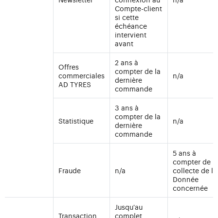
Compte-client
si cette
échéance
intervient
avant
2 ans à
Offres
compter de la
commerciales
n/a
dernière
AD TYRES
commande
3 ans à
compter de la
Statistique
n/a
dernière
commande
5 ans à
compter de l
Fraude
n/a
collecte de la
Donnée
concernée
Jusqu'au
Transaction
complet