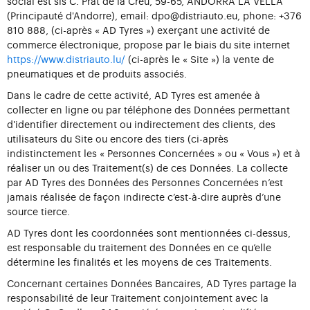
social est sis C. Prat de la Creu, 59-65, ANDORRA LA VELLA
(Principauté d'Andorre), email: dpo@distriauto.eu, phone: +376
810 888, (ci-après « AD Tyres ») exerçant une activité de
commerce électronique, propose par le biais du site internet
https://www.distriauto.lu/
(ci-après le « Site ») la vente de
pneumatiques et de produits associés.
Dans le cadre de cette activité, AD Tyres est amenée à
collecter en ligne ou par téléphone des Données permettant
d'identifier directement ou indirectement des clients, des
utilisateurs du Site ou encore des tiers (ci-après
indistinctement les « Personnes Concernées » ou « Vous ») et à
réaliser un ou des Traitement(s) de ces Données. La collecte
par AD Tyres des Données des Personnes Concernées n’est
jamais réalisée de façon indirecte c’est-à-dire auprès d’une
source tierce.
AD Tyres dont les coordonnées sont mentionnées ci-dessus,
est responsable du traitement des Données en ce qu’elle
détermine les finalités et les moyens de ces Traitements.
Concernant certaines Données Bancaires, AD Tyres partage la
responsabilité de leur Traitement conjointement avec la