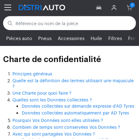
Retour aux catégories
Pièces auto
Pneus
Accessoires
Huile
Filtres
Frei
Charte de confidentialité
Principes généraux
Quelle est la définition des termes utilisant une majuscule
?
Une Charte pour quoi faire ?
Quelles sont les Données collectées ?
Données collectées sur demande expresse d'AD Tyres
Données collectées automatiquement par AD Tyres
Pourquoi Vos Données sont-elles utilisées ?
Combien de temps sont conservées Vos Données ?
Avec qui sont partagées Vos Données ?