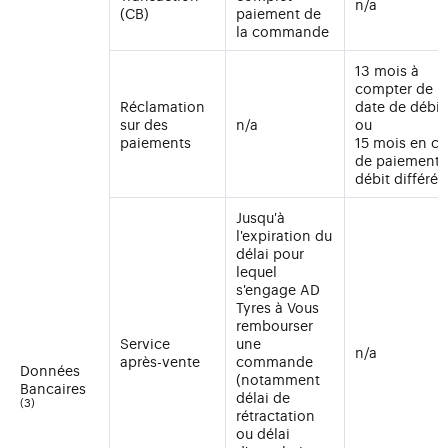
n/a
(CB)
paiement de
la commande
13 mois à
compter de l
Réclamation
date de débit
sur des
n/a
ou
paiements
15 mois en ca
de paiement 
débit différé
Jusqu'à
l'expiration du
délai pour
lequel
s'engage AD
Tyres à Vous
rembourser
Service
une
n/a
après-vente
commande
Données
(notamment
Bancaires
délai de
(3)
rétractation
ou délai