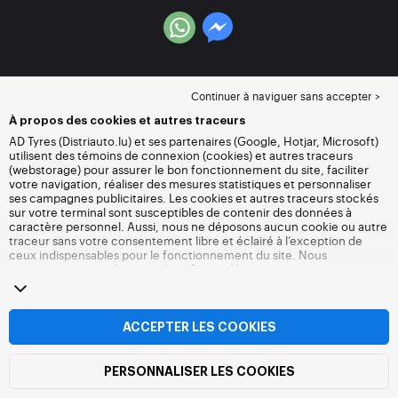
Continuer à naviguer sans accepter >
À propos des cookies et autres traceurs
AD Tyres (Distriauto.lu) et ses partenaires (Google, Hotjar, Microsoft)
utilisent des témoins de connexion (cookies) et autres traceurs
(webstorage) pour assurer le bon fonctionnement du site, faciliter
votre navigation, réaliser des mesures statistiques et personnaliser
ses campagnes publicitaires. Les cookies et autres traceurs stockés
sur votre terminal sont susceptibles de contenir des données à
caractère personnel. Aussi, nous ne déposons aucun cookie ou autre
traceur sans votre consentement libre et éclairé à l’exception de
ceux indispensables pour le fonctionnement du site. Nous
conservons votre choix pendant 6 mois. Vous pouvez retirer votre
consentement à tout moment en vous rendant sur la
page cookies et
autres traceurs
. Vous pouvez choisir de continuer à naviguer sans
accepter le dépôt de cookies ou autres traceurs. Le refus ne fait pas
obstacle à l’accès aux services Distriauto.lu. Pour plus d’informations,
ACCEPTER LES COOKIES
nous vous invitons à consulter
la page cookies et autres traceurs
.
PERSONNALISER LES COOKIES