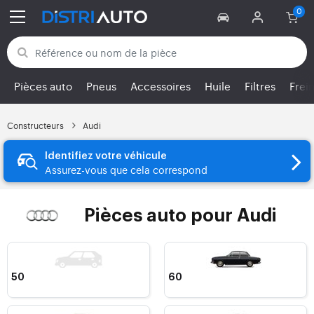
Retour aux catégories
Pièces auto
Pneus
Accessoires
Huile
Filtres
Frei
Constructeurs
Audi
Identifiez votre véhicule
Assurez-vous que cela correspond
Pièces auto pour Audi
50
60