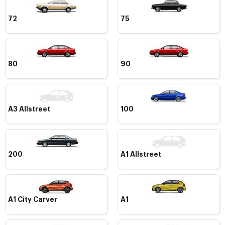
72
75
80
90
A3 Allstreet
100
200
A1 Allstreet
A1 City Carver
A1