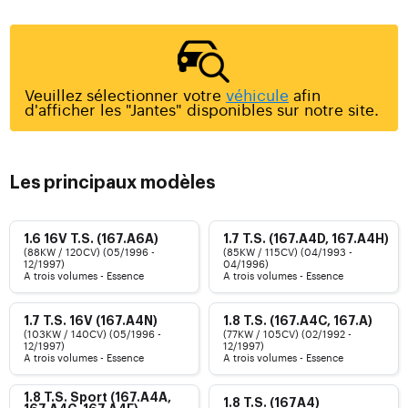
Veuillez sélectionner votre
véhicule
afin
d'afficher les "Jantes" disponibles sur notre site.
Les principaux modèles
1.6 16V T.S. (167.A6A)
1.7 T.S. (167.A4D, 167.A4H)
(88KW / 120CV) (05/1996 -
(85KW / 115CV) (04/1993 -
12/1997)
04/1996)
A trois volumes - Essence
A trois volumes - Essence
1.7 T.S. 16V (167.A4N)
1.8 T.S. (167.A4C, 167.A)
(103KW / 140CV) (05/1996 -
(77KW / 105CV) (02/1992 -
12/1997)
12/1997)
A trois volumes - Essence
A trois volumes - Essence
1.8 T.S. Sport (167.A4A,
1.8 T.S. (167A4)