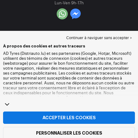
Lun-Ven 9h-17h
Continuer à naviguer sans accepter >
À propos des cookies et autres traceurs
AD Tyres (Distriauto.lu) et ses partenaires (Google, Hotjar, Microsoft)
utilisent des témoins de connexion (cookies) et autres traceurs
(webstorage) pour assurer le bon fonctionnement du site, faciliter
votre navigation, réaliser des mesures statistiques et personnaliser
ses campagnes publicitaires. Les cookies et autres traceurs stockés
sur votre terminal sont susceptibles de contenir des données à
caractère personnel. Aussi, nous ne déposons aucun cookie ou autre
traceur sans votre consentement libre et éclairé à l’exception de
ceux indispensables pour le fonctionnement du site. Nous
conservons votre choix pendant 6 mois. Vous pouvez retirer votre
consentement à tout moment en vous rendant sur la
page cookies et
autres traceurs
. Vous pouvez choisir de continuer à naviguer sans
accepter le dépôt de cookies ou autres traceurs. Le refus ne fait pas
obstacle à l’accès aux services Distriauto.lu. Pour plus d’informations,
ACCEPTER LES COOKIES
nous vous invitons à consulter
la page cookies et autres traceurs
.
PERSONNALISER LES COOKIES