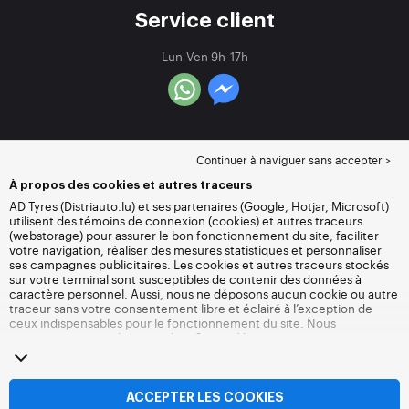
Service client
Lun-Ven 9h-17h
Continuer à naviguer sans accepter >
À propos des cookies et autres traceurs
AD Tyres (Distriauto.lu) et ses partenaires (Google, Hotjar, Microsoft)
utilisent des témoins de connexion (cookies) et autres traceurs
(webstorage) pour assurer le bon fonctionnement du site, faciliter
votre navigation, réaliser des mesures statistiques et personnaliser
ses campagnes publicitaires. Les cookies et autres traceurs stockés
sur votre terminal sont susceptibles de contenir des données à
caractère personnel. Aussi, nous ne déposons aucun cookie ou autre
traceur sans votre consentement libre et éclairé à l’exception de
ceux indispensables pour le fonctionnement du site. Nous
conservons votre choix pendant 6 mois. Vous pouvez retirer votre
consentement à tout moment en vous rendant sur la
page cookies et
autres traceurs
. Vous pouvez choisir de continuer à naviguer sans
accepter le dépôt de cookies ou autres traceurs. Le refus ne fait pas
obstacle à l’accès aux services Distriauto.lu. Pour plus d’informations,
ACCEPTER LES COOKIES