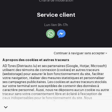
Charte de modération
Service client
Lun-Ven 9h-17h
Continuer à naviguer sans accepter >
À propos des cookies et autres traceurs
AD Tyres (Distriauto.lu) et ses partenaires (Google, Hotjar, Microsoft)
utilisent des témoins de connexion (cookies) et autres traceurs
(webstorage) pour assurer le bon fonctionnement du site, faciliter
votre navigation, réaliser des mesures statistiques et personnaliser
ses campagnes publicitaires. Les cookies et autres traceurs stockés
sur votre terminal sont susceptibles de contenir des données à
caractère personnel. Aussi, nous ne déposons aucun cookie ou autre
traceur sans votre consentement libre et éclairé à l’exception de
ceux indispensables pour le fonctionnement du site. Nous
conservons votre choix pendant 6 mois. Vous pouvez retirer votre
consentement à tout moment en vous rendant sur la
page cookies et
autres traceurs
. Vous pouvez choisir de continuer à naviguer sans