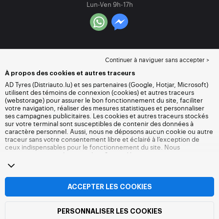
Lun-Ven 9h-17h
Continuer à naviguer sans accepter >
À propos des cookies et autres traceurs
AD Tyres (Distriauto.lu) et ses partenaires (Google, Hotjar, Microsoft)
utilisent des témoins de connexion (cookies) et autres traceurs
(webstorage) pour assurer le bon fonctionnement du site, faciliter
votre navigation, réaliser des mesures statistiques et personnaliser
ses campagnes publicitaires. Les cookies et autres traceurs stockés
sur votre terminal sont susceptibles de contenir des données à
caractère personnel. Aussi, nous ne déposons aucun cookie ou autre
traceur sans votre consentement libre et éclairé à l’exception de
ceux indispensables pour le fonctionnement du site. Nous
conservons votre choix pendant 6 mois. Vous pouvez retirer votre
consentement à tout moment en vous rendant sur la
page cookies et
autres traceurs
. Vous pouvez choisir de continuer à naviguer sans
accepter le dépôt de cookies ou autres traceurs. Le refus ne fait pas
obstacle à l’accès aux services Distriauto.lu. Pour plus d’informations,
ACCEPTER LES COOKIES
nous vous invitons à consulter
la page cookies et autres traceurs
.
PERSONNALISER LES COOKIES