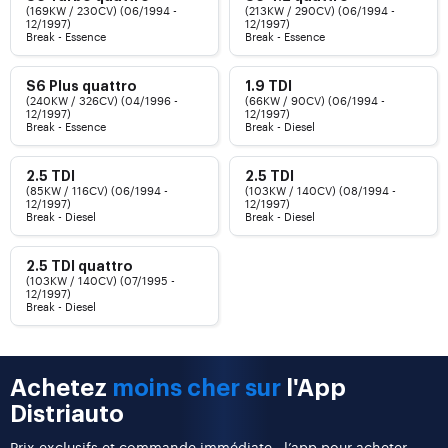
(169KW / 230CV) (06/1994 -
(213KW / 290CV) (06/1994 -
12/1997)
12/1997)
Break - Essence
Break - Essence
S6 Plus quattro
1.9 TDI
(240KW / 326CV) (04/1996 -
(66KW / 90CV) (06/1994 -
12/1997)
12/1997)
Break - Essence
Break - Diesel
2.5 TDI
2.5 TDI
(85KW / 116CV) (06/1994 -
(103KW / 140CV) (08/1994 -
12/1997)
12/1997)
Break - Diesel
Break - Diesel
2.5 TDI quattro
(103KW / 140CV) (07/1995 -
12/1997)
Break - Diesel
Achetez
moins cher sur
l'App
Distriauto
Prix exclusifs et commande immédiate : l’app pour acheter