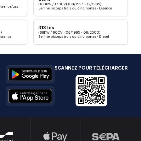
)
(103KW / 140CV) (09/1994 - 12/1995)
 Essence/gaz
Berline bicorps trois ou cinq portes - Essence
318 tds
0)
(66KW / 90CV) (06/1995 - 08/2000)
 Essence
Berline bicorps trois ou cinq portes - Diesel
SCANNEZ POUR TÉLÉCHARGER
e