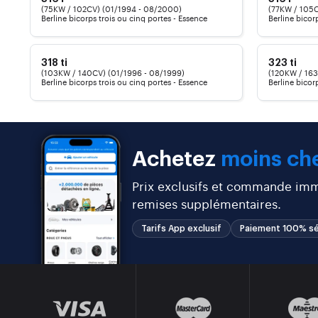
(75KW / 102CV) (01/1994 - 08/2000)
(77KW / 105C
Berline bicorps trois ou cinq portes - Essence
Berline bicor
318 ti
323 ti
(103KW / 140CV) (01/1996 - 08/1999)
(120KW / 163
Berline bicorps trois ou cinq portes - Essence
Berline bicor
Achetez
moins che
Prix exclusifs et commande immé
remises supplémentaires.
Tarifs App exclusif
Paiement 100% sé