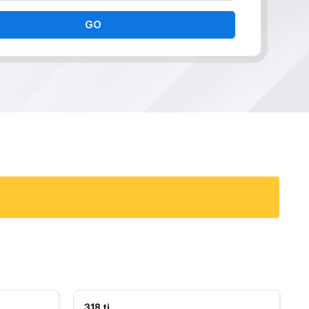
GO
318 ti