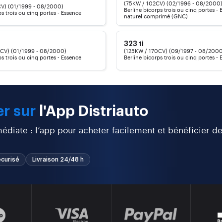
(75KW / 102CV) (02/1996 - 08/2000
V) (01/1999 - 08/2000)
Berline bicorps trois ou cinq portes -
ps trois ou cinq portes - Essence
naturel comprimé (GNC)
323 ti
CV) (01/1999 - 08/2000)
(125KW / 170CV) (09/1997 - 08/200
ps trois ou cinq portes - Essence
Berline bicorps trois ou cinq portes -
r sur
l'App Distriauto
diate : l’app pour acheter facilement et bénéficier d
curisé
Livraison 24/48 h