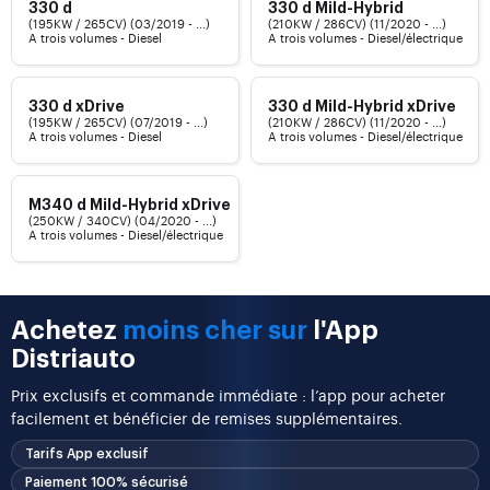
330 d
330 d Mild-Hybrid
(195KW / 265CV) (03/2019 - ...)
(210KW / 286CV) (11/2020 - ...)
A trois volumes - Diesel
A trois volumes - Diesel/électrique
330 d xDrive
330 d Mild-Hybrid xDrive
(195KW / 265CV) (07/2019 - ...)
(210KW / 286CV) (11/2020 - ...)
A trois volumes - Diesel
A trois volumes - Diesel/électrique
M340 d Mild-Hybrid xDrive
(250KW / 340CV) (04/2020 - ...)
A trois volumes - Diesel/électrique
Achetez
moins cher sur
l'App
Distriauto
Prix exclusifs et commande immédiate : l’app pour acheter
facilement et bénéficier de remises supplémentaires.
Tarifs App exclusif
Paiement 100% sécurisé