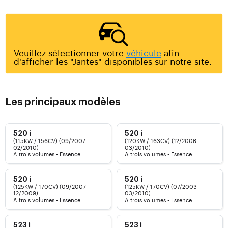
Veuillez sélectionner votre
véhicule
afin
d'afficher les "Jantes" disponibles sur notre site.
Les principaux modèles
520 i
520 i
(115KW / 156CV) (09/2007 -
(120KW / 163CV) (12/2006 -
02/2010)
03/2010)
A trois volumes - Essence
A trois volumes - Essence
520 i
520 i
(125KW / 170CV) (09/2007 -
(125KW / 170CV) (07/2003 -
12/2009)
03/2010)
A trois volumes - Essence
A trois volumes - Essence
523 i
523 i