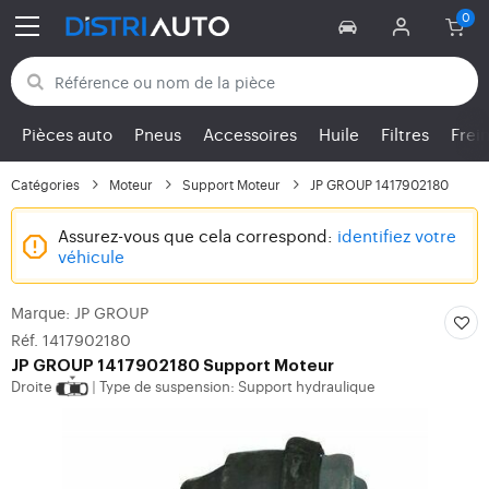
Retour aux catégories
Pièces auto
Pneus
Accessoires
Huile
Filtres
Frei
Catégories
Moteur
Support Moteur
JP GROUP 1417902180
Assurez-vous que cela correspond:
identifiez votre
véhicule
Marque: JP GROUP
Réf. 1417902180
JP GROUP
1417902180 Support Moteur
Droite
Type de suspension: Support hydraulique
|