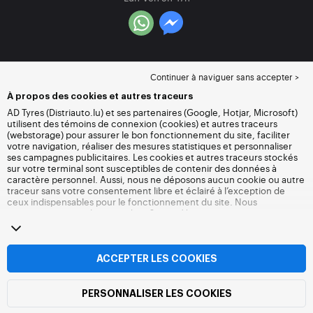
Continuer à naviguer sans accepter >
À propos des cookies et autres traceurs
AD Tyres (Distriauto.lu) et ses partenaires (Google, Hotjar, Microsoft)
utilisent des témoins de connexion (cookies) et autres traceurs
(webstorage) pour assurer le bon fonctionnement du site, faciliter
votre navigation, réaliser des mesures statistiques et personnaliser
ses campagnes publicitaires. Les cookies et autres traceurs stockés
sur votre terminal sont susceptibles de contenir des données à
caractère personnel. Aussi, nous ne déposons aucun cookie ou autre
traceur sans votre consentement libre et éclairé à l’exception de
ceux indispensables pour le fonctionnement du site. Nous
conservons votre choix pendant 6 mois. Vous pouvez retirer votre
consentement à tout moment en vous rendant sur la
page cookies et
autres traceurs
. Vous pouvez choisir de continuer à naviguer sans
accepter le dépôt de cookies ou autres traceurs. Le refus ne fait pas
obstacle à l’accès aux services Distriauto.lu. Pour plus d’informations,
ACCEPTER LES COOKIES
nous vous invitons à consulter
la page cookies et autres traceurs
.
PERSONNALISER LES COOKIES