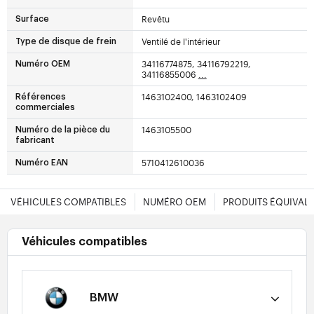
Revêtu
Surface
Ventilé de l'intérieur
Type de disque de frein
34116774875, 34116792219,
Numéro OEM
34116855006
...
1463102400, 1463102409
Références
commerciales
1463105500
Numéro de la pièce du
fabricant
5710412610036
Numéro EAN
VÉHICULES COMPATIBLES
NUMÉRO OEM
PRODUITS ÉQUIVAL
Véhicules compatibles
BMW