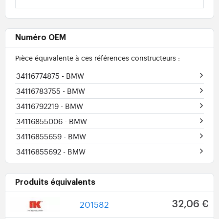
Numéro OEM
Pièce équivalente à ces références constructeurs :
34116774875
- BMW
34116783755
- BMW
34116792219
- BMW
34116855006
- BMW
34116855659
- BMW
34116855692
- BMW
Produits équivalents
201582
32,06 €