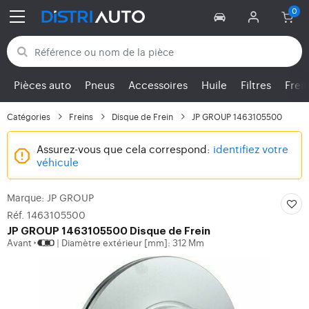
Retour aux catégories
Pièces auto
Pneus
Accessoires
Huile
Filtres
Frei
Catégories
Freins
Disque de Frein
JP GROUP 1463105500
Assurez-vous que cela correspond:
identifiez votre
véhicule
Marque: JP GROUP
Réf. 1463105500
JP GROUP
1463105500 Disque de Frein
Avant
Diamètre extérieur [mm]: 312 Mm
|