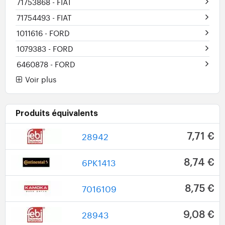
71753868
- FIAT
71754493
- FIAT
1011616
- FORD
1079383
- FORD
6460878
- FORD
Voir plus
Produits équivalents
28942
7,71 €
6PK1413
8,74 €
7016109
8,75 €
28943
9,08 €