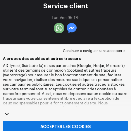
Service client
Lun-Ven 9h-17h
Continuer à naviguer sans accepter >
À propos des cookies et autres traceurs
AD Tyres (Distriauto.lu) et ses partenaires (Google, Hotjar, Microsoft)
utilisent des témoins de connexion (cookies) et autres traceurs
(webstorage) pour assurer le bon fonctionnement du site, faciliter
votre navigation, réaliser des mesures statistiques et personnaliser
ses campagnes publicitaires. Les cookies et autres traceurs stockés
sur votre terminal sont susceptibles de contenir des données à
caractère personnel. Aussi, nous ne déposons aucun cookie ou autre
traceur sans votre consentement libre et éclairé à l’exception de
ceux indispensables pour le fonctionnement du site. Nous
conservons votre choix pendant 6 mois. Vous pouvez retirer votre
consentement à tout moment en vous rendant sur la
page cookies et
autres traceurs
. Vous pouvez choisir de continuer à naviguer sans
accepter le dépôt de cookies ou autres traceurs. Le refus ne fait pas
obstacle à l’accès aux services Distriauto.lu. Pour plus d’informations,
ACCEPTER LES COOKIES
nous vous invitons à consulter
la page cookies et autres traceurs
.