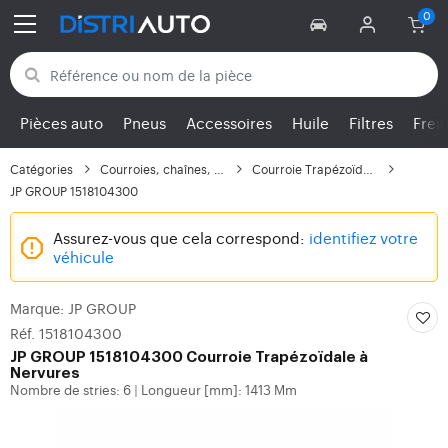
Retour aux catégories
Pièces auto
Pneus
Accessoires
Huile
Filtres
Frei
Catégories
Courroies, chaînes, ga...
Courroie Trapézoïdale...
JP GROUP 1518104300
Assurez-vous que cela correspond:
identifiez votre
véhicule
Marque: JP GROUP
Réf. 1518104300
JP GROUP
1518104300 Courroie Trapézoïdale à
Nervures
Nombre de stries: 6
Longueur [mm]: 1413 Mm
|