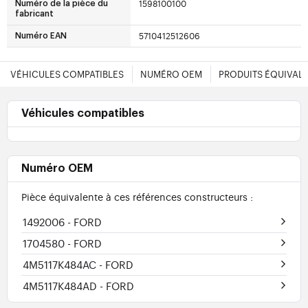
1598100100
Numéro de la pièce du
fabricant
5710412512606
Numéro EAN
VÉHICULES COMPATIBLES
NUMÉRO OEM
PRODUITS ÉQUIVAL
Véhicules compatibles
Numéro OEM
Pièce équivalente à ces références constructeurs :
1492006
- FORD
1704580
- FORD
4M5117K484AC
- FORD
4M5117K484AD
- FORD