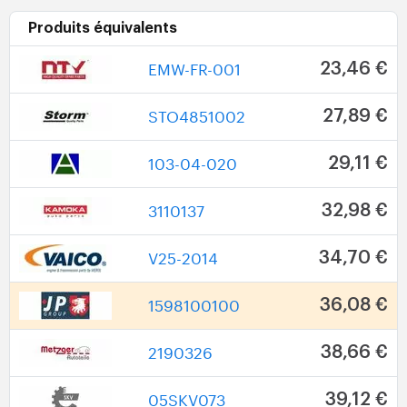
Produits équivalents
EMW-FR-001
23,46 €
STO4851002
27,89 €
103-04-020
29,11 €
3110137
32,98 €
V25-2014
34,70 €
1598100100
36,08 €
2190326
38,66 €
05SKV073
39,12 €