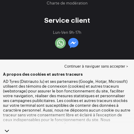
Charte de modération
Service client
Lun-Ven 9h-17h
Continuer à naviguer sans accepter >
À propos des cookies et autres traceurs
AD Tyres (Distriauto.lu) et ses partenaires (Google, Hotjar, Microsoft)
utilisent des témoins de connexion (cookies) et autres traceurs
(webstorage) pour assurer le bon fonctionnement du site, faciliter
votre navigation, réaliser des mesures statistiques et personnaliser
ses campagnes publicitaires. Les cookies et autres traceurs stockés
sur votre terminal sont susceptibles de contenir des données à
caractère personnel. Aussi, nous ne déposons aucun cookie ou autre
traceur sans votre consentement libre et éclairé à l’exception de
ceux indispensables pour le fonctionnement du site. Nous
conservons votre choix pendant 6 mois. Vous pouvez retirer votre
consentement à tout moment en vous rendant sur la
page cookies et
autres traceurs
. Vous pouvez choisir de continuer à naviguer sans