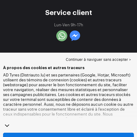
Service client
Lun-Ven 9h-17h
Continuer à naviguer sans accepter >
À propos des cookies et autres traceurs
AD Tyres (Distriauto.lu) et ses partenaires (Google, Hotjar, Microsoft)
utilisent des témoins de connexion (cookies) et autres traceurs
(webstorage) pour assurer le bon fonctionnement du site, faciliter
votre navigation, réaliser des mesures statistiques et personnaliser
ses campagnes publicitaires. Les cookies et autres traceurs stockés
sur votre terminal sont susceptibles de contenir des données à
caractère personnel. Aussi, nous ne déposons aucun cookie ou autre
traceur sans votre consentement libre et éclairé à l’exception de
ceux indispensables pour le fonctionnement du site. Nous
conservons votre choix pendant 6 mois. Vous pouvez retirer votre
consentement à tout moment en vous rendant sur la
page cookies et
autres traceurs
. Vous pouvez choisir de continuer à naviguer sans
accepter le dépôt de cookies ou autres traceurs. Le refus ne fait pas