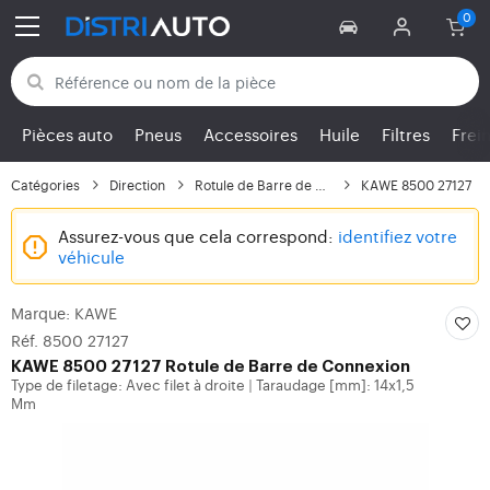
Retour aux catégories
Pièces auto
Pneus
Accessoires
Huile
Filtres
Frei
Catégories
Direction
Rotule de Barre de Con...
KAWE 8500 27127
Assurez-vous que cela correspond:
identifiez votre
véhicule
Marque: KAWE
Réf. 8500 27127
KAWE
8500 27127 Rotule de Barre de Connexion
Type de filetage: Avec filet à droite
Taraudage [mm]: 14x1,5
|
Mm