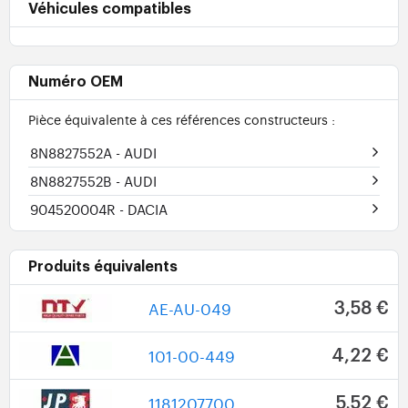
Véhicules compatibles
Numéro OEM
Pièce équivalente à ces références constructeurs :
8N8827552A
- AUDI
8N8827552B
- AUDI
904520004R
- DACIA
Produits équivalents
AE-AU-049
3,58 €
101-00-449
4,22 €
1181207700
5,52 €