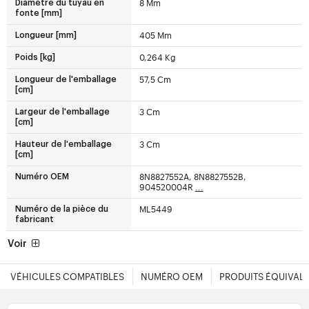
8 Mm
Diamètre du tuyau en
fonte [mm]
405 Mm
Longueur [mm]
0,264 Kg
Poids [kg]
57,5 Cm
Longueur de l'emballage
[cm]
3 Cm
Largeur de l'emballage
[cm]
3 Cm
Hauteur de l'emballage
[cm]
8N8827552A, 8N8827552B,
Numéro OEM
904520004R
...
ML5449
Numéro de la pièce du
fabricant
Voir
VÉHICULES COMPATIBLES
NUMÉRO OEM
PRODUITS ÉQUIVAL