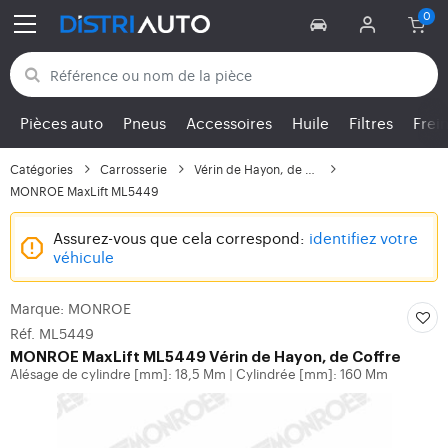
Retour aux catégories
Pièces auto
Pneus
Accessoires
Huile
Filtres
Frei
Catégories
Carrosserie
Vérin de Hayon, de Coffre
MONROE MaxLift ML5449
Assurez-vous que cela correspond:
identifiez votre
véhicule
Marque: MONROE
Réf. ML5449
MONROE
MaxLift ML5449 Vérin de Hayon, de Coffre
Alésage de cylindre [mm]: 18,5 Mm
Cylindrée [mm]: 160 Mm
|