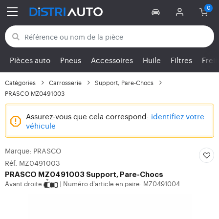
Retour aux catégories
Pièces auto
Pneus
Accessoires
Huile
Filtres
Frei
Catégories
Carrosserie
Support, Pare-Chocs
PRASCO MZ0491003
Assurez-vous que cela correspond:
identifiez votre
véhicule
Marque: PRASCO
Réf. MZ0491003
PRASCO
MZ0491003 Support, Pare-Chocs
Avant droite
Numéro d'article en paire: MZ0491004
|