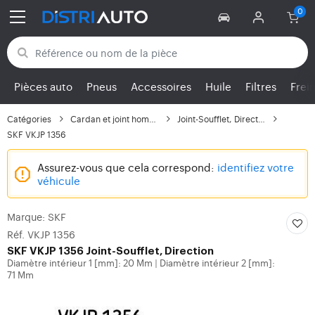
Retour aux catégories
Pièces auto
Pneus
Accessoires
Huile
Filtres
Frei
Catégories
Cardan et joint homoci...
Joint-Soufflet, Direction
SKF VKJP 1356
Assurez-vous que cela correspond:
identifiez votre
véhicule
Marque: SKF
Réf. VKJP 1356
SKF
VKJP 1356 Joint-Soufflet, Direction
Diamètre intérieur 1 [mm]: 20 Mm
Diamètre intérieur 2 [mm]:
|
71 Mm