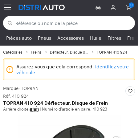
Retour aux catégories
Pièces auto
Pneus
Accessoires
Huile
Filtres
Frei
Catégories
Freins
Déflecteur, Disque de...
TOPRAN 410 924
Assurez-vous que cela correspond:
identifiez votre
véhicule
Marque: TOPRAN
Réf. 410 924
TOPRAN
410 924 Déflecteur, Disque de Frein
Arrière droite
Numéro d'article en paire: 410 923
|