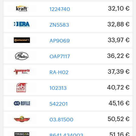
1224740
32,10 €
ZN5583
32,88 €
AP9069
33,97 €
OAP7117
36,22 €
RA-H02
37,39 €
102313
40,72 €
542201
45,16 €
03.81500
50,52 €
8641 434003
51,16 €