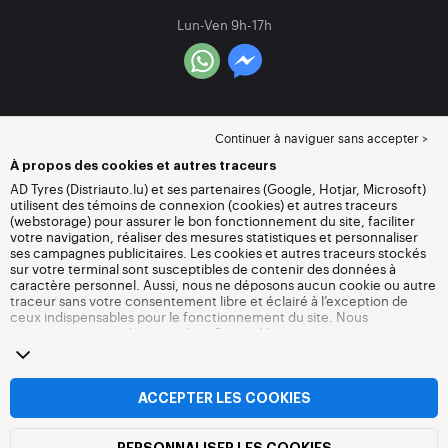
Lun-Ven 9h-17h
Continuer à naviguer sans accepter >
À propos des cookies et autres traceurs
AD Tyres (Distriauto.lu) et ses partenaires (Google, Hotjar, Microsoft)
utilisent des témoins de connexion (cookies) et autres traceurs
(webstorage) pour assurer le bon fonctionnement du site, faciliter
votre navigation, réaliser des mesures statistiques et personnaliser
ses campagnes publicitaires. Les cookies et autres traceurs stockés
sur votre terminal sont susceptibles de contenir des données à
caractère personnel. Aussi, nous ne déposons aucun cookie ou autre
traceur sans votre consentement libre et éclairé à l’exception de
ceux indispensables pour le fonctionnement du site. Nous
conservons votre choix pendant 6 mois. Vous pouvez retirer votre
consentement à tout moment en vous rendant sur la
page cookies et
autres traceurs
. Vous pouvez choisir de continuer à naviguer sans
accepter le dépôt de cookies ou autres traceurs. Le refus ne fait pas
obstacle à l’accès aux services Distriauto.lu. Pour plus d’informations,
ACCEPTER LES COOKIES
nous vous invitons à consulter
la page cookies et autres traceurs
.