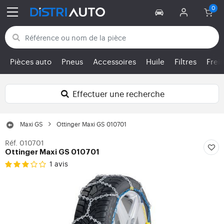
Retour aux catégories
Pièces auto
Pneus
Accessoires
Huile
Filtres
Frei
Effectuer une recherche
Maxi GS
Ottinger Maxi GS 010701
Réf. 010701
Ottinger Maxi GS 010701
1 avis