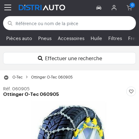
Retour aux catégories
Pièces auto
Pneus
Accessoires
Huile
Filtres
Frei
Effectuer une recherche
O-Tec
Ottinger O-Tec 060905
Réf. 060905
Ottinger O-Tec 060905