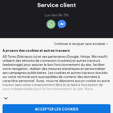
Service client
Lun-Ven 9h-17h
Continuer à naviguer sans accepter >
À propos des cookies et autres traceurs
AD Tyres (Distriauto.lu) et ses partenaires (Google, Hotjar, Microsoft)
utilisent des témoins de connexion (cookies) et autres traceurs
(webstorage) pour assurer le bon fonctionnement du site, faciliter
votre navigation, réaliser des mesures statistiques et personnaliser
ses campagnes publicitaires. Les cookies et autres traceurs stockés
sur votre terminal sont susceptibles de contenir des données à
caractère personnel. Aussi, nous ne déposons aucun cookie ou autre
traceur sans votre consentement libre et éclairé à l’exception de
ceux indispensables pour le fonctionnement du site. Nous
conservons votre choix pendant 6 mois. Vous pouvez retirer votre
consentement à tout moment en vous rendant sur la
page cookies et
autres traceurs
. Vous pouvez choisir de continuer à naviguer sans
accepter le dépôt de cookies ou autres traceurs. Le refus ne fait pas
obstacle à l’accès aux services Distriauto.lu. Pour plus d’informations,
ACCEPTER LES COOKIES
nous vous invitons à consulter
la page cookies et autres traceurs
.