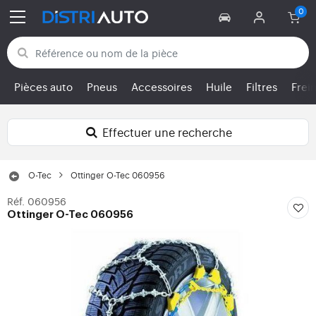
Retour aux catégories
Pièces auto
Pneus
Accessoires
Huile
Filtres
Frei
Effectuer une recherche
O-Tec
Ottinger O-Tec 060956
Réf. 060956
Ottinger O-Tec 060956