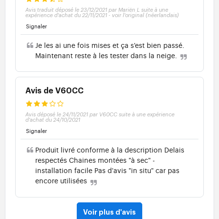
Avis traduit déposé le 23/12/2021 par Mariën L suite à une
expérience d'achat du 22/11/2021
-
voir l'original (néerlandais)
Signaler
Je les ai une fois mises et ça s'est bien passé.
Maintenant reste à les tester dans la neige.
Avis de V60CC
Avis déposé le 24/11/2021 par V60CC suite à une expérience
d'achat du 24/10/2021
Signaler
Produit livré conforme à la description Delais
respectés Chaines montées "à sec" -
installation facile Pas d'avis "in situ" car pas
encore utilisées
Voir plus d'avis