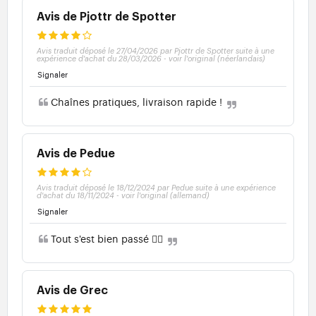
Avis de Pjottr de Spotter
Avis traduit déposé le 27/04/2026 par Pjottr de Spotter suite à une
expérience d'achat du 28/03/2026
-
voir l'original (néerlandais)
Signaler
Chaînes pratiques, livraison rapide !
Avis de Pedue
Avis traduit déposé le 18/12/2024 par Pedue suite à une expérience
d'achat du 18/11/2024
-
voir l'original (allemand)
Signaler
Tout s'est bien passé 👍🏼
Avis de Grec