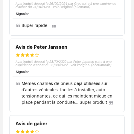
Avis traduit déposé le 26/02/2024 par Grec suite à une expérience
d'achat du 24/01/2024
-
voir l'original (allemand)
Signaler
Super rapide !
Avis de Peter Janssen
Avis traduit déposé le 23/10/2022 par Peter Janssen suite à une
expérience d'achat du 13/09/2022
-
voir l'original (néerlandais)
Signaler
Mêmes chaînes de pneus déjà utilisées sur
d'autres véhicules: faciles à installer, auto-
tensionnantes, ce qui les maintient mieux en
place pendant la conduite... Super produit
Avis de gaber