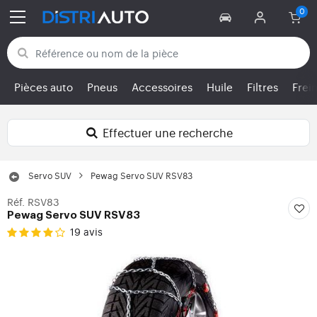
Retour aux catégories
Pièces auto
Pneus
Accessoires
Huile
Filtres
Frei
Effectuer une recherche
Servo SUV
Pewag Servo SUV RSV83
Réf. RSV83
Pewag Servo SUV RSV83
19 avis