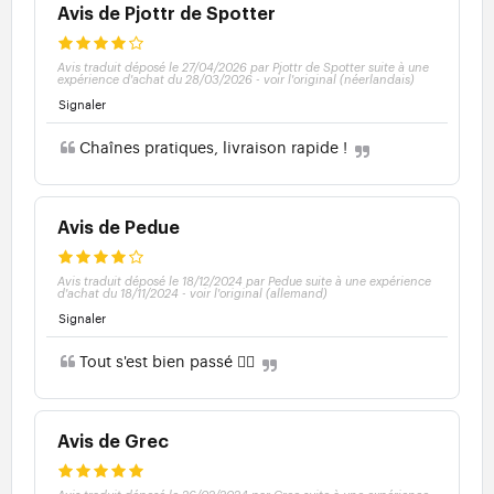
Avis de Pjottr de Spotter
Avis traduit déposé le 27/04/2026 par Pjottr de Spotter suite à une
expérience d'achat du 28/03/2026
-
voir l'original (néerlandais)
Signaler
Chaînes pratiques, livraison rapide !
Avis de Pedue
Avis traduit déposé le 18/12/2024 par Pedue suite à une expérience
d'achat du 18/11/2024
-
voir l'original (allemand)
Signaler
Tout s'est bien passé 👍🏼
Avis de Grec