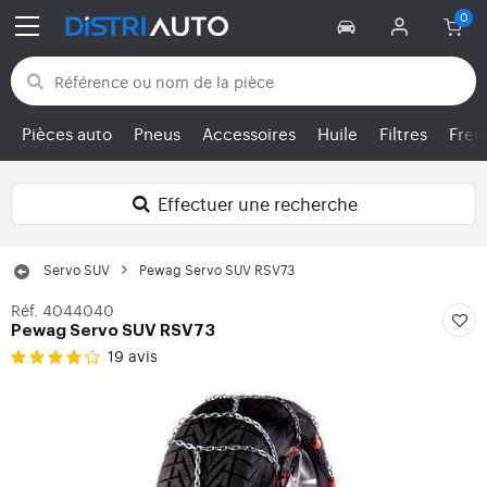
Retour aux catégories
Pièces auto
Pneus
Accessoires
Huile
Filtres
Frei
Effectuer une recherche
Servo SUV
Pewag Servo SUV RSV73
Réf. 4044040
Pewag Servo SUV RSV73
19 avis