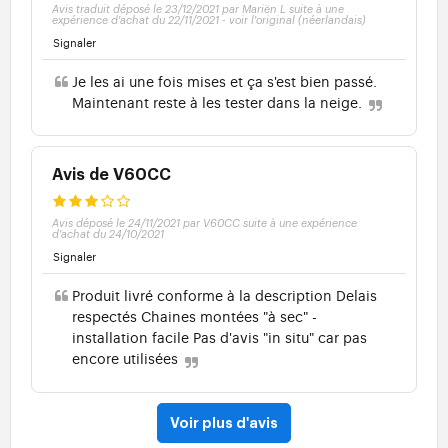
Avis traduit déposé le 23/12/2021 par Mariën L suite à une
expérience d'achat du 22/11/2021
-
voir l'original (néerlandais)
Signaler
Je les ai une fois mises et ça s'est bien passé.
Maintenant reste à les tester dans la neige.
Avis de V60CC
Avis déposé le 24/11/2021 par V60CC suite à une expérience
d'achat du 24/10/2021
Signaler
Produit livré conforme à la description Delais
respectés Chaines montées "à sec" -
installation facile Pas d'avis "in situ" car pas
encore utilisées
Voir plus d'avis