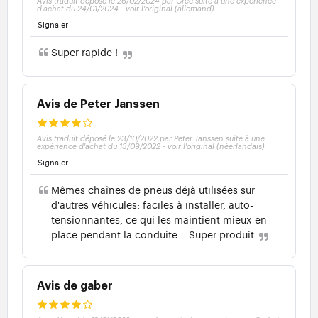
Avis traduit déposé le 26/02/2024 par Grec suite à une expérience
d'achat du 24/01/2024
-
voir l'original (allemand)
Signaler
Super rapide !
Avis de Peter Janssen
Avis traduit déposé le 23/10/2022 par Peter Janssen suite à une
expérience d'achat du 13/09/2022
-
voir l'original (néerlandais)
Signaler
Mêmes chaînes de pneus déjà utilisées sur
d'autres véhicules: faciles à installer, auto-
tensionnantes, ce qui les maintient mieux en
place pendant la conduite... Super produit
Avis de gaber