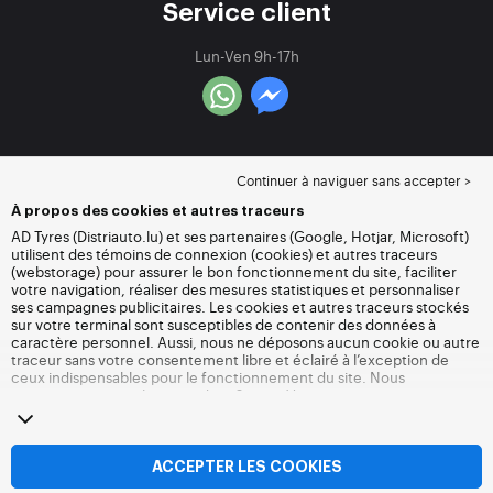
Service client
Lun-Ven 9h-17h
Continuer à naviguer sans accepter >
À propos des cookies et autres traceurs
AD Tyres (Distriauto.lu) et ses partenaires (Google, Hotjar, Microsoft)
utilisent des témoins de connexion (cookies) et autres traceurs
(webstorage) pour assurer le bon fonctionnement du site, faciliter
votre navigation, réaliser des mesures statistiques et personnaliser
ses campagnes publicitaires. Les cookies et autres traceurs stockés
sur votre terminal sont susceptibles de contenir des données à
caractère personnel. Aussi, nous ne déposons aucun cookie ou autre
traceur sans votre consentement libre et éclairé à l’exception de
ceux indispensables pour le fonctionnement du site. Nous
conservons votre choix pendant 6 mois. Vous pouvez retirer votre
consentement à tout moment en vous rendant sur la
page cookies et
autres traceurs
. Vous pouvez choisir de continuer à naviguer sans
accepter le dépôt de cookies ou autres traceurs. Le refus ne fait pas
obstacle à l’accès aux services Distriauto.lu. Pour plus d’informations,
ACCEPTER LES COOKIES
nous vous invitons à consulter
la page cookies et autres traceurs
.