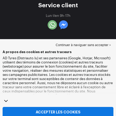
Service client
Lun-Ven 9h-17h
Continuer à naviguer sans accepter >
À propos des cookies et autres traceurs
AD Tyres (Distriauto.lu) et ses partenaires (Google, Hotjar, Microsoft)
utilisent des témoins de connexion (cookies) et autres traceurs
(webstorage) pour assurer le bon fonctionnement du site, faciliter
votre navigation, réaliser des mesures statistiques et personnaliser
ses campagnes publicitaires. Les cookies et autres traceurs stockés
sur votre terminal sont susceptibles de contenir des données à
caractère personnel. Aussi, nous ne déposons aucun cookie ou autre
traceur sans votre consentement libre et éclairé à l’exception de
ceux indispensables pour le fonctionnement du site. Nous
conservons votre choix pendant 6 mois. Vous pouvez retirer votre
consentement à tout moment en vous rendant sur la
page cookies et
autres traceurs
. Vous pouvez choisir de continuer à naviguer sans
accepter le dépôt de cookies ou autres traceurs. Le refus ne fait pas
obstacle à l’accès aux services Distriauto.lu. Pour plus d’informations,
ACCEPTER LES COOKIES
nous vous invitons à consulter
la page cookies et autres traceurs
.