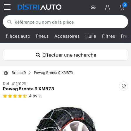
Retour aux catégories
Pièces auto
Pneus
Accessoires
Huile
Filtres
Frei
Effectuer une recherche
Brenta 9
Pewag Brenta 9 XMB73
Réf. 4115125
Pewag Brenta 9 XMB73
4 avis