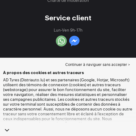
Charte de modération
Service client
Lun-Ven 9h-17h
Continuer à naviguer sans accepter >
À propos des cookies et autres traceurs
AD Tyres (Distriauto.lu) et ses partenaires (Google, Hotjar, Microsoft)
utilisent des témoins de connexion (cookies) et autres traceurs
(webstorage) pour assurer le bon fonctionnement du site, faciliter
votre navigation, réaliser des mesures statistiques et personnaliser
ses campagnes publicitaires. Les cookies et autres traceurs stockés
sur votre terminal sont susceptibles de contenir des données à
caractère personnel. Aussi, nous ne déposons aucun cookie ou autre
traceur sans votre consentement libre et éclairé à l’exception de
ceux indispensables pour le fonctionnement du site. Nous
conservons votre choix pendant 6 mois. Vous pouvez retirer votre
consentement à tout moment en vous rendant sur la
page cookies et
autres traceurs
. Vous pouvez choisir de continuer à naviguer sans